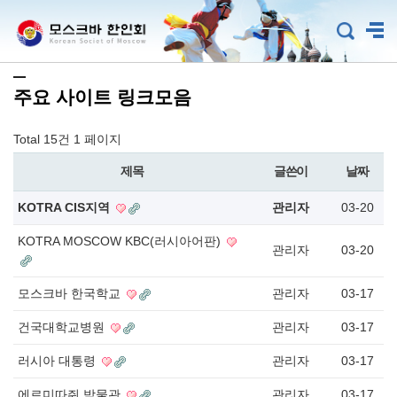
주요 사이트 링크모음
Total 15건
1 페이지
제목
글쓴이
날짜
KOTRA CIS지역
관리자
03-20
KOTRA MOSCOW KBC(러시아어판)
관리자
03-20
모스크바 한국학교
관리자
03-17
건국대학교병원
관리자
03-17
러시아 대통령
관리자
03-17
에르미따쥐 박물관
관리자
03-17