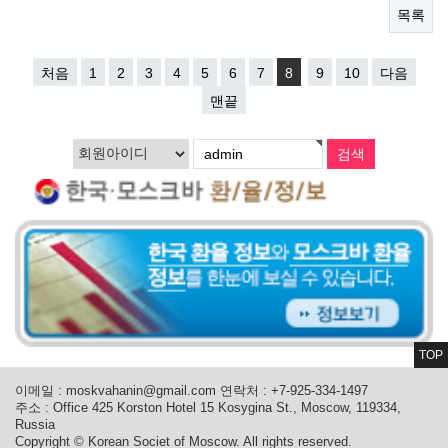
목록
처음
1
2
3
4
5
6
7
8
9
10
다음
맨끝
TOP
이메일 :
moskvahanin@gmail.com
연락처 : +7-925-334-1497
주소 : Office 425 Korston Hotel 15 Kosygina St., Moscow, 119334,
Russia
Copyright © Korean Societ of Moscow. All rights reserved.