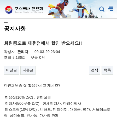
공지사항
회원증으로 제휴점에서 할인 받으세요!!
작성자
관리자
09-03-20 23:04
조회
5,186회
댓글
0건
이전글
다음글
검색
목록
한인회원증 잘 활용하시고 계시죠?
미용실(10% D/C) : 뷰티살롱
여행사(500루블 D/C) : 한세여행사, 한양여행사
레스토랑(10% D/C) : 니하오, 데리야끼, 대장금, 명가, 서울레스토
랑, 삼미숯불, 인사동, 다사랑 까페