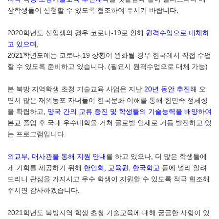
상학생들이 신청할 수 있도록 협조하여 주시기 바랍니다
.
2020
학년도 신입생의 경우 코로나
-19
로 인해
원격수업으로 대체하
고 있으며
,
2021
학년도에는 코로나
-19
상황이 완화될 경우 한국에서 직접 수업
할 수 있도록 준비하고 있습니다
. (
필요시 원격수업으로 대체 가능
)
본 북방 지역학생 초청 기술교육 사업은 지난
20
년 동안 추진
해 오
면서 많은 재외동포 자녀들이 한국문화 이해를 통해 한민족 정체성
을 확립하고
,
양국 간의
교류 증진 및 학생들의 기술능력을 배양하여
본교 졸업 후 국내 우수대학을 거쳐
글로벌 인재로 거듭 발전하고 있
는 프로그램입니다
.
외교부
,
대사관을 통해 지원 안내
를 하고 있으나
,
더 많은 학생들에
게 기회를
제공하기 위해
한인회
,
교육원
,
한국학교
등에 널리 알려
드리니 관심을 가지시고 우수 학생이 지원할 수 있도록 적극 협조해
주시면 감사하겠습니다
.
2021
학년도 북방지역 학생 초청 기술교육에 대해 궁금한 사항이 있