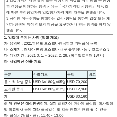
2.입찰가격의 사전 협의 또는 특정인의 낙찰을 위한 담합 등 공정
한 경쟁을 방해하는 행위 시에는「국가계약법 시행령」 제76조
에 따른 부정당업자의 입찰참가자격 제한 처분을 받겠습니다.
3.공정한 직무수행을 방해하는 알선･청탁을 통하여 입찰 또는 계
약과 관련된 특정 정보의 제공을 요구하거나 받는 행위를 하지 않
겠습니다.
1.
입찰에 부치는 사항
(
입찰 개요
)
가. 용역명 : 2021학년도 모스크바한국학교 위탁급식 용역
나. 소재지 : 러시아 연방 모스크바 서구 톨부히나 돔 8 코르푸스 3
다. 계약기간 : 2021 3. 1. ~ 2022. 2. 28. (착수일로부터 1년간)
라.
사업예산 산출 기초
구분
산출기초
금액
비고
유‧초 학생 중식
USD 6×180일×65명
USD 70,200
교직원 중식
USD 6×180일×12명
USD 12,960
계
USD 83,160
※
위
인원은 예상인원
이며, 실제 희망자에 한하여 급식함. 학사일정
및 학교행사 등에 따라 급식일수 및 각종 현황은 변경 될 수 있음
마. 급식시간(월～금) : 11:40～13:00