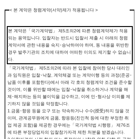
< 본 계약은 청렴계약(서약)제가 적용됩니다 >
본 계약은「국가계약법」 제5조의2에 따른 청렴계약제가 적용
되는 용역입니다. 입찰자는 반드시 입찰서 제출 시 아래의 청렴
계약서에 관한 내용을 숙지･승낙하여야 하며, 동 내용을 위반한
경우 발주기관의 조치에 대하여 어떠한 이의도 제기할 수 없습니
다.
「국가계약법」 제5조의2에 따라 본 입찰에 참여한 당사 대리인
과 임직원은 입찰･낙찰, 계약체결 또는 계약이행 등의 과정(준공･
납품 이후를 포함한다)에서 아래 각 호의 청렴계약 조건을 준수할
것이며, 이를 위반할 때에는 입찰･낙찰을 취소하거나 계약을 해
제･해지하는 등의 불이익을 감수하고, 이에 민･형사상 이의를 제
기하지 않을 것임을 약정합니다.
1.금품･향응 등을 요구 또는 약속하거나 수수(授受)하지 않을 것
이며, 관계공무원에게 금품, 향응등(친인척 등에 대한 부정한 취
업 제공 포함)을 제공한 경우에는「국가계약법 시행령」 제76조
에 따른 부정당업자의 입찰참가자격 제한 처분을 받겠습니다.