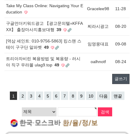
Take My Class Online: Navigating Your E
Gracelee98
11-28
ducation
구글언더키워드광고 【광고문의텔=KFFA
찌라시광고
08-20
XX】 출장마사지홍보대행
39
[역삼 세인트: 010-9756-5863] 킹스맨 스
임영웅대표
09-08
테이 구구단 알파벳
49
트리아자비린 복용방법 및 복용량 - 러시
oalhnotf
08-24
아 직구 우라몰 ulag9.top
49
글쓰기
1
2
3
4
5
6
7
8
9
10
다음
맨끝