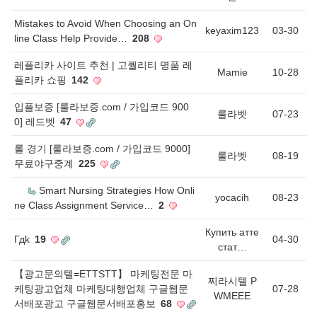
Mistakes to Avoid When Choosing an On
keyaxim123
03-30
line Class Help Provide…
208
레플리카 사이트 추천 | 고퀄리티 명품 레
Mamie
10-28
플리카 쇼핑
142
입플보증 [룰라보증.com / 가입코드 900
룰라벳
07-23
0] 레드벳
47
롤 경기 [룰라보증.com / 가입코드 9000]
룰라벳
08-19
무료야구중계
225
Smart Nursing Strategies How Onli
yocacih
08-23
ne Class Assignment Service…
2
Купить атте
Гдk
19
04-30
стат…
【광고문의텔=ETTSTT】 마케팅전문 마
찌라시텔 P
케팅광고업체 마케팅대행업체 구글웹문
07-28
WMEEE
서배포광고 구글웹문서배포홍보
68