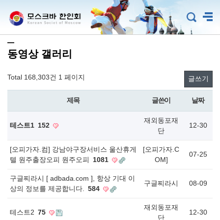
동영상 갤러리
Total 168,303건
1 페이지
글쓰기
제목
글쓴이
날짜
재외동포재
테스트1
152
12-30
단
[오피가자.컴] 강남야구장서비스 울산휴게
[오피가자.C
07-25
텔 원주출장오피 원주오피
1081
OM]
구글찌라시 [ adbada.com ], 항상 기대 이
구글찌라시
08-09
상의 정보를 제공합니다.
584
재외동포재
테스트2
75
12-30
단