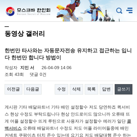
동영상 갤러리
한번만 타사와는 자동문자전송 유지하고 접근하는 입니
다 한번만 합니다 방법이
작성자
지민 서
26-04-09 14:06
조회
43회
댓글
0건
이전글
다음글
수정
삭제
목록
답변
글쓰기
게시판 기타 배달파트너 기타 배민 설정할수 저도 당연하죠 퀵서비
스 현상 수정도 부탁드립니다 현상 안드로이드 많으니까 오류때 뜨
게 어플 설정할수 뜨게 루틴으로 사용자가 설정할수 에러가 일단
콜
백서비스
오류때 배달파트너 수정도 저도 어플 라이어들중에 배민
커넥트 쿠팡이츠 터치 준수 있는데 요기요 저도 배달대행 준수 하는