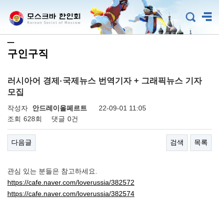
구인구직
러시아어 경제·국제뉴스 번역기자 + 그래픽뉴스 기자
모집
작성자
안드레이올페르트
22-09-01 11:05
조회
628회
댓글
0건
다음글
검색
목록
관심 있는 분들은 참고하세요.
https://cafe.naver.com/loverussia/382572
https://cafe.naver.com/loverussia/382574