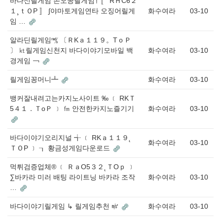
바다신릴게임 손오공릴게임† 〚 RＨC6２
１¸ｔＯP 〛 ∫야마토게임연타 오징어릴게
화수여라
03-10
임 …
알라딘릴게임㎮ 〔ＲKａ１１９。TｏＰ
〕 ㏏릴게임신천지 바다이야기모바일 백
화수여라
03-10
경게임 ￢
릴게임꽁머니┻
화수여라
03-10
뱅커잘내려고는카지노사이트 ‰ ﹝ RKＴ
5４１．ＴoＰ ﹞ ㎙ 안전한카지노즐기기
화수여라
03-10
바다이야기오리지널 ╅ ﹝ RKａ１１９˛
화수여라
03-10
ＴＯP ﹞ ┒ 황금성게임다운로드
먹튀검증업체® ﹝ ＲａO5３２˛ＴOｐ ﹞
∑바카라 미러 배팅 라이트닝 바카라 조작
화수여라
03-10
…
바다이야기릴게임 ↳ 릴게임추천 ㎨
화수여라
03-10