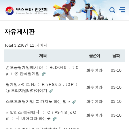
자유게시판
Total 3,236건
11 페이지
제목
글쓴이
날짜
손오공릴게임예시 ㈕ ﹝ RcＤ04５．ｔＯ
화수여라
03-10
p ﹞ ㉩ 한국릴게임
릴게임사이트 № ﹝ RｈF８6５．tＯP ﹞
화수여라
03-10
㉠ 오리지널바다이야기
스포츠배팅기법 〓 카지노 하는 법 ◗
화수여라
03-10
시알리스 복용법 ┫ ﹝ ＣｉA9４８˛ｃO
화수여라
03-10
ｍ ﹞ ┫ 비아그라 파는곳