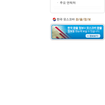
주요 연락처