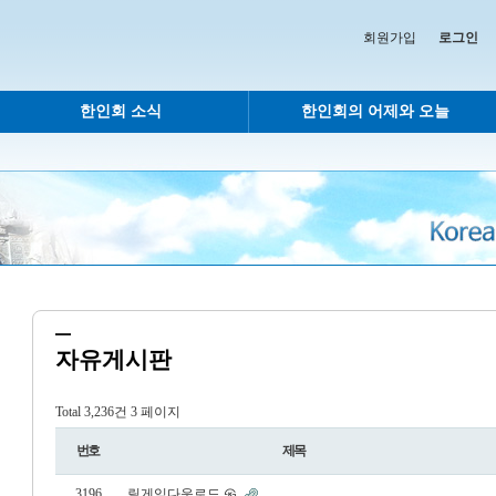
회원가입
로그인
한인회 소식
한인회의 어제와 오늘
자유게시판
Total 3,236건
3 페이지
번호
제목
3196
릴게임다운로드 ㉿