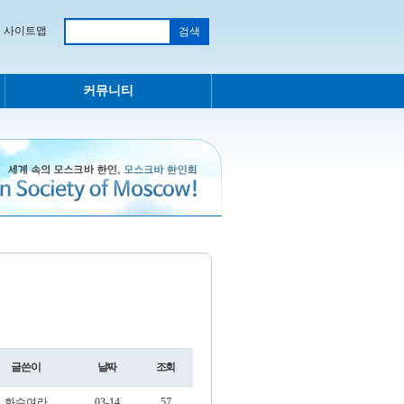
사이트맵
커뮤니티
글쓴이
날짜
조회
화수여라
03-14
57