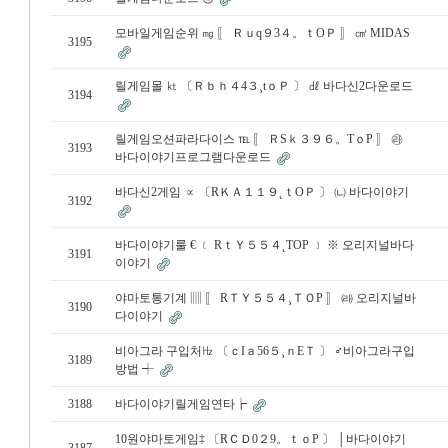
모바일게임순위 ㎎ 〚 Ｒｕq９3４。ｔOＰ 〛 ㎤ MIDAS
3195
릴게임몰 ㏏ 〔Ｒｂｈ４4３¸tｏＰ 〕 ㎗ 바다신2다운로드
3194
릴게임오션파라다이스 ℡ 〚 ＲSｋ３９６。TｏP 〛 ㉱
3193
바다이야기프로그램다운로드
바다신2게임 ∝ 〔RＫＡ１１９˛ｔOＰ 〕 ㈁ 바다이야기
3192
바다이야기룰 € ﹝ RｔＹ５５４˛TOP ﹞ ※ 오리지널바다
3191
이야기
야마토통기계 ▥ 〚 RＴＹ５５４¸ＴＯP 〛 ㈑ 오리지널바
3190
다이야기
비아그라 구입처㎐ 〔ｃIａ56５¸ｎEＴ 〕 ♂비아그라구입
3189
방법 ┽
3188
바다이야기릴게임연타┢
10원야마토게임‡ 〔RＣＤ0２9。ｔｏP 〕 │바다이야기