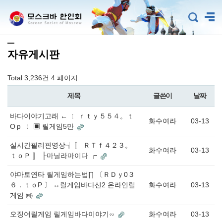
자유게시판
Total 3,236건
4 페이지
제목
글쓴이
날짜
바다이야기고래 ← ﹝ ｒｔｙ５５４。ｔ
화수여라
03-13
Oｐ ﹞ ▣ 릴게임5만
실시간필리핀영상┧ 〚 ＲＴｆ４２３。
화수여라
03-13
ｔｏＰ 〛 ├마닐라마이다 ┏
야마토연타 릴게임하는법∏ 〔ＲＤｙ0３
６．ｔｏP 〕 ↔릴게임바다신2 온라인릴
화수여라
03-13
게임 ㈙
오징어릴게임 릴게임바다이야기∽
화수여라
03-13