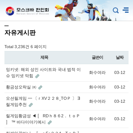
자유게시판
Total 3,236건
6 페이지
제목
글쓴이
날짜
밍키넷: 해외 성인 사이트와 국내 법적 이
화수여라
03-12
슈 밍키넷 막힘
황금성오락실 ㈉
화수여라
03-12
오션릴게임 ━ 〔ｒXV２２８¸TOＰ 〕 ∃
화수여라
03-12
릴게임추천
릴게임황금성 ◀ 〚 RDｈ８６2．ｔｏＰ
화수여라
03-12
〛 ™ 바다이야기예시