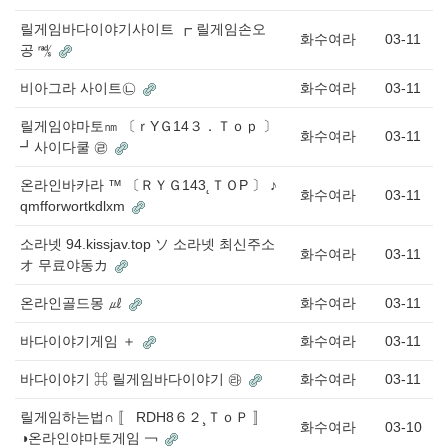
릴게임바다이야기사이트 ┏ 릴게임손오
화수여라
03-11
공 ㎮
비아그라 사이트㉡
화수여라
03-11
릴게임야마토㎚ 〔ｒYＧ14３．Ｔｏｐ 〕
화수여라
03-11
┛사이다쿨 ㉣
온라인바카라 ™ 〔ＲＹＧ143˛ＴＯP 〕 ♪
화수여라
03-11
qmfforwortkdlxm
소라넷 94.kissjav.top ソ 소라넷 최신주소
화수여라
03-11
オ 무료야동カ
온라인골드몽 ㎕
화수여라
03-11
바다이야기게임 ＋
화수여라
03-11
바다이야기 ⌘ 릴게임바다이야기 ㉱
화수여라
03-11
릴게임하는법∩ 〚 RDH8６２¸ＴｏＰ 〛
화수여라
03-10
◑온라인야마토게임 ￢