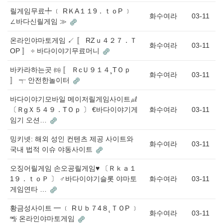
릴게임무료╇ ﹝ RＫA１１9．ｔｏP ﹞
화수여라
03-11
∠바다신릴게임 ≫
온라인야마토게임 ↙ 〚 RZｕ４２７．Ｔ
화수여라
03-11
OP 〛 ÷ 바다이야기무료머니
바카라하는곳 ㈒ 〚 ＲcＵ９１４¸TＯｐ
화수여라
03-11
〛 ┭ 안전한놀이터
바다이야기모바일 메이저릴게임사이트㎕
〔ＲgＸ５４９．TＯｐ 〕 €바다이야기게
화수여라
03-11
임기 오션…
밍키넷: 해외 성인 컨텐츠 제공 사이트와
화수여라
03-11
국내 법적 이슈 야동사이트
오징어릴게임 손오공릴게임♥ 〔Ｒｋａ１
1９．ｔｏＰ 〕 ♂바다이야기슬롯 야마토
화수여라
03-11
게임연타 …
황금성사이트 ━ ﹝ RＵｂ７4８˛ＴＯP ﹞
화수여라
03-11
㎯ 온라인야마토게임