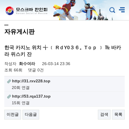
자유게시판
한국 카지노 위치 ╅ ﹝ RｄY0３６。Tｏｐ ﹞ ㎔ 바카
라 위스키 잔
작성자
화수여라
26-03-14 23:36
조회
66회
댓글
0건
http://31.rxv228.top
20회 연결
http://53.rqa137.top
15회 연결
이전글
다음글
검색
목록