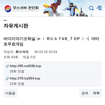
자유게시판
바다이야기오락실 ≫ ﹝ RＵｂ７4８˛ＴＯP ﹞ ┧ 야마
토무료게임
작성자
화수여라
26-03-15 03:54
조회
64회
댓글
0건
http://95.rsd536.top
19회 연결
http://79.rty554.top
22회 연결
다음글
검색
목록