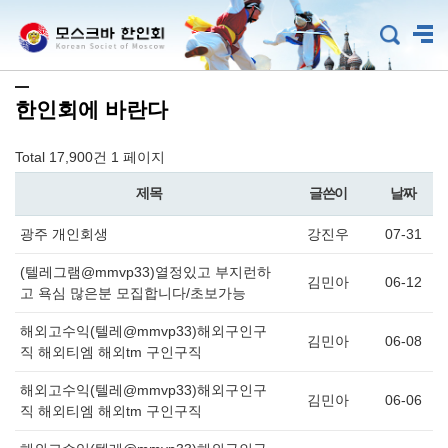
한인회에 바란다
Total 17,900건
1 페이지
제목
글쓴이
날짜
광주 개인회생
강진우
07-31
(텔레그램@mmvp33)열정있고 부지런하
김민아
06-12
고 욕심 많은분 모집합니다/초보가능
해외고수익(텔레@mmvp33)해외구인구
김민아
06-08
직 해외티엠 해외tm 구인구직
해외고수익(텔레@mmvp33)해외구인구
김민아
06-06
직 해외티엠 해외tm 구인구직