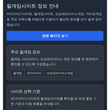
릴게임사이트 정보 안내
바다이야기사이트, 릴게임사이트, 오션파라다이스게임, 야마토게임
등 주요 키워드를 바탕으로 이용자가 필요한 정보를 보기 쉽게 정리
했습니다.
관련 페이지 보기
주요 릴게임 정보
릴게임, 바다이야기, 오션파라다이스 관련 정보를 한 화면에서
확인할 수 있도록 구성했습니다.
릴게임
바다이야기
오션파라다이스게임
사이트 선택 기준
바다이야기사이트와 릴게임사이트를 확인할 때 보면 좋은 기
본 기준과 이용 흐름을 안내합니다.