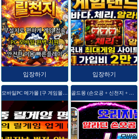
입장하기
입장하기
모바일PC 메가몰 [구 게임몰/7가지]
골드몽 (손오공 + 신천지 + 알라딘 )