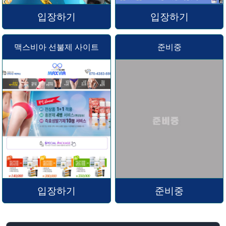
입장하기
입장하기
맥스비아 선불제 사이트
준비중
입장하기
준비중