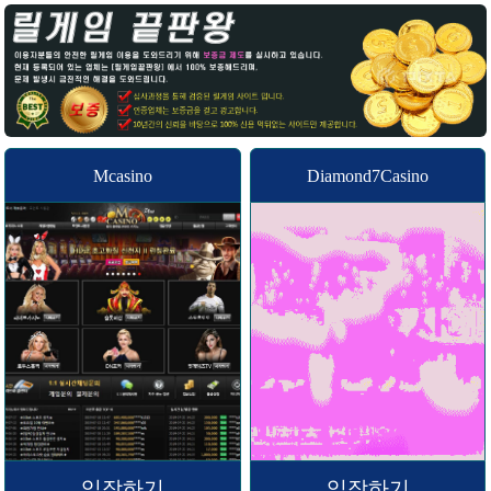
Mcasino
Diamond7Casino
입장하기
입장하기