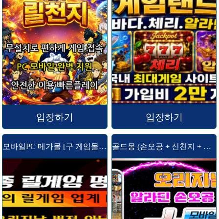
입장하기
입장하기
모바일PC 메가몰 [구 게임몰/7가지]
골드몽 (손오공 + 신천지 + 알라딘 )