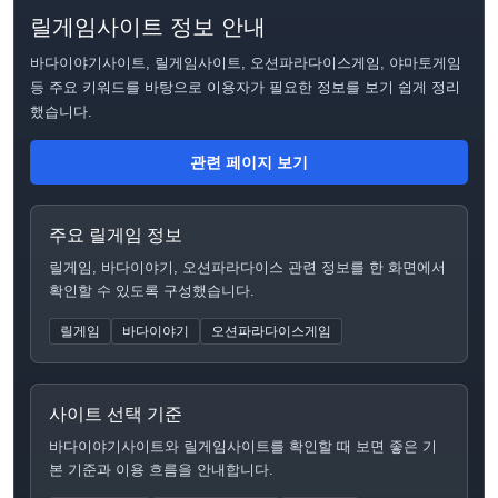
릴게임사이트 정보 안내
바다이야기사이트, 릴게임사이트, 오션파라다이스게임, 야마토게임
등 주요 키워드를 바탕으로 이용자가 필요한 정보를 보기 쉽게 정리
했습니다.
관련 페이지 보기
주요 릴게임 정보
릴게임, 바다이야기, 오션파라다이스 관련 정보를 한 화면에서
확인할 수 있도록 구성했습니다.
릴게임
바다이야기
오션파라다이스게임
사이트 선택 기준
바다이야기사이트와 릴게임사이트를 확인할 때 보면 좋은 기
본 기준과 이용 흐름을 안내합니다.