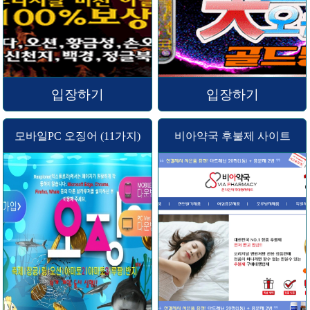
입장하기
입장하기
모바일PC 오징어 (11가지)
비아약국 후불제 사이트