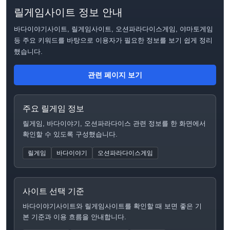
릴게임사이트 정보 안내
바다이야기사이트, 릴게임사이트, 오션파라다이스게임, 야마토게임
등 주요 키워드를 바탕으로 이용자가 필요한 정보를 보기 쉽게 정리
했습니다.
관련 페이지 보기
주요 릴게임 정보
릴게임, 바다이야기, 오션파라다이스 관련 정보를 한 화면에서
확인할 수 있도록 구성했습니다.
릴게임
바다이야기
오션파라다이스게임
사이트 선택 기준
바다이야기사이트와 릴게임사이트를 확인할 때 보면 좋은 기
본 기준과 이용 흐름을 안내합니다.