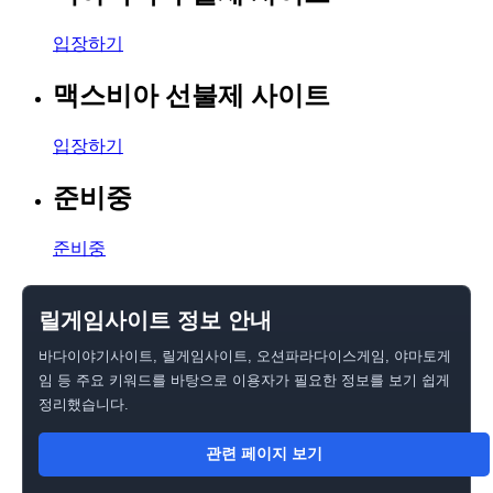
입장하기
맥스비아 선불제 사이트
입장하기
준비중
준비중
릴게임사이트 정보 안내
바다이야기사이트, 릴게임사이트, 오션파라다이스게임, 야마토게
임 등 주요 키워드를 바탕으로 이용자가 필요한 정보를 보기 쉽게
정리했습니다.
관련 페이지 보기