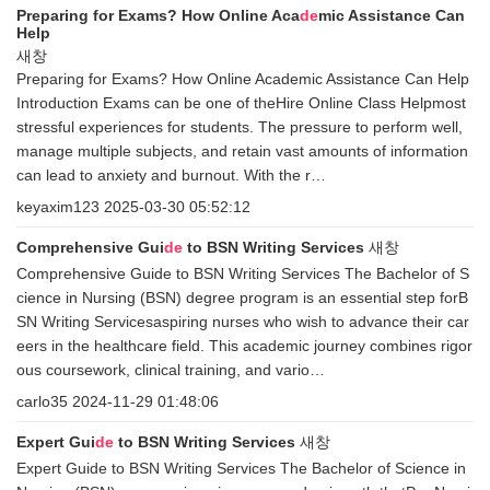
Preparing for Exams? How Online Aca
de
mic Assistance Can
Help
새창
Preparing for Exams? How Online Academic Assistance Can Help
Introduction Exams can be one of theHire Online Class Helpmost
stressful experiences for students. The pressure to perform well,
manage multiple subjects, and retain vast amounts of information
can lead to anxiety and burnout. With the r…
keyaxim123
2025-03-30 05:52:12
Comprehensive Gui
de
to BSN Writing Services
새창
Comprehensive Guide to BSN Writing Services The Bachelor of S
cience in Nursing (BSN) degree program is an essential step forB
SN Writing Servicesaspiring nurses who wish to advance their car
eers in the healthcare field. This academic journey combines rigor
ous coursework, clinical training, and vario…
carlo35
2024-11-29 01:48:06
Expert Gui
de
to BSN Writing Services
새창
Expert Guide to BSN Writing Services The Bachelor of Science in