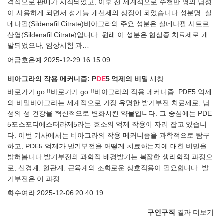
격적으로 판매가 시작되었고, 이후 전 세계적으로 수천만 명의 남성
이 사용하게 되면서 성기능 개선제의 상징이 되었습니다.성분명: 실
데나필(Sildenafil Citrate)비아그라의 주요 성분은 실데나필 시트르
산염(Sildenafil Citrate)입니다. 원래 이 성분은 협심증 치료제로 개
발되었으나, 임상시험 과…
어금호은예
2025-12-29 16:15:09
비아그라의 작용 메커니즘: P
DE
5 억제의 비밀
새창
바로가기 go !!바로가기 go !!비아그라의 작용 메커니즘: PDE5 억제
의 비밀비아그라는 세계적으로 가장 유명한 발기부전 치료제로, 남
성의 성 건강을 혁신적으로 변화시킨 약물입니다. 그 중심에는 PDE
5포스포디에스터라제5라는 효소의 억제 작용이 자리 잡고 있습니
다. 이번 기사에서는 비아그라의 작용 메커니즘을 과학적으로 탐구
하고, PDE5 억제가 발기부전을 어떻게 치료하는지에 대한 비밀을
밝혀봅니다.발기부전의 과학적 배경발기는 복잡한 생리학적 과정으
로, 신경계, 혈관계, 근육계의 조화로운 상호작용이 필요합니다. 발
기부전은 이 과정…
화수여라
2025-12-06 20:40:19
구인구직
결과 더보기