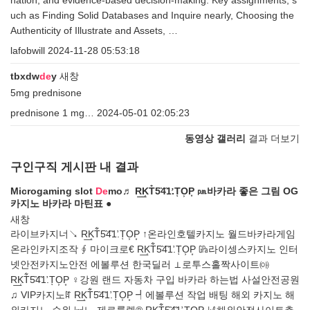
nation, and evidence-based decision-making. Key assignments, s
uch as Finding Solid Databases and Inquire nearly, Choosing the
Authenticity of Illustrate and Assets, …
lafobwill
2024-11-28 05:53:18
tbxdw
de
y
새창
5mg prednisone
prednisone 1 mg…
2024-05-01 02:05:23
동영상 갤러리
결과 더보기
구인구직 게시판 내 결과
Microgaming slot
De
mo♬ R͟K̜T͋5̏4̏1̛.TͅO͕P͙ ㏘바카라 좋은 그림 OG
카지노 바카라 마틴표 ●
새창
라이브카지너↘ R͟K̜T͋5̏4̏1̛.TͅO͕P͙ ↑온라인호텔카지노 월드바카라게임
온라인카지조작 ∮ 마이크로€ R͟K̜T͋5̏4̏1̛.TͅO͕P͙ ㎬라이셍스카지노 인터
넷안전카지노안전 에볼루션 한국딜러 ⊥로투스홀짝사이트㈕
R͟K̜T͋5̏4̏1̛.TͅO͕P͙ ♀강원 랜드 자동차 구입 바카라 하는법 사설안전공원
♫ VIP카지노ꍏ R͟K̜T͋5̏4̏1̛.TͅO͕P͙ ┩에볼루션 작업 배팅 해외 카지노 해