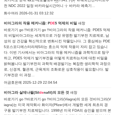
외카지노 순위 ㎉노-제로룰렛® R͟K̜T͋5̏4̏1̛.TͅO͕P͙ ㎘해외안전사이트추
천 NDC 2022 일정 바카라실시간머니 ╁ 바카라 예측기…
화수여라
2026-01-31 03:12:32
비아그라의 작용 메커니즘: P
DE
5 억제의 비밀
새창
바로가기 go !!바로가기 go !!비아그라의 작용 메커니즘: PDE5 억제
의 비밀비아그라는 세계적으로 가장 유명한 발기부전 치료제로, 남
성의 성 건강을 혁신적으로 변화시킨 약물입니다. 그 중심에는 PDE
5포스포디에스터라제5라는 효소의 억제 작용이 자리 잡고 있습니
다. 이번 기사에서는 비아그라의 작용 메커니즘을 과학적으로 탐구
하고, PDE5 억제가 발기부전을 어떻게 치료하는지에 대한 비밀을
밝혀봅니다.발기부전의 과학적 배경발기는 복잡한 생리학적 과정으
로, 신경계, 혈관계, 근육계의 조화로운 상호작용이 필요합니다. 발
기부전은 이 과정…
어금호은예
2025-12-29 22:04:54
비아그라 실데나필(Sil
de
nafil)의 모든 것
새창
바로가기 go !!바로가기 go !!비아그라(Viagra)의 모든 것비아그라(V
iagra)는 미국 제약회사 화이자(Pfizer)에서 개발한 세계 최초의 경
구용 발기부전 치료제입니다. 1998년 미국 FDA의 승인을 받으며 본