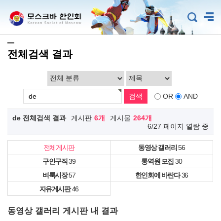
전체검색 결과
OR
AND
de 전체검색 결과
게시판
6개
게시물
264개
6/27 페이지 열람 중
전체게시판
동영상 갤러리
56
구인구직
39
통역원 모집
30
벼룩시장
57
한인회에 바란다
36
자유게시판
46
동영상 갤러리 게시판 내 결과