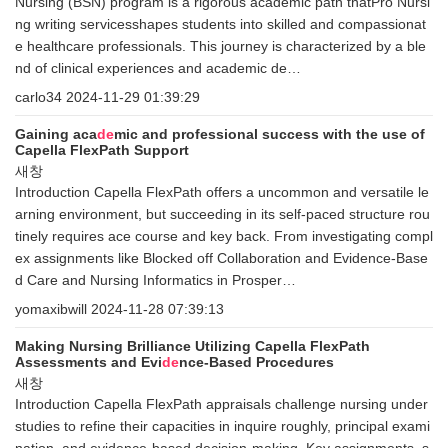
Nursing (BSN) program is a rigorous academic path thatPro Nursi
ng writing servicesshapes students into skilled and compassionat
e healthcare professionals. This journey is characterized by a ble
nd of clinical experiences and academic de…
carlo34
2024-11-29 01:39:29
Gaining aca
de
mic and professional success with the use of
Capella FlexPath Support
새창
Introduction Capella FlexPath offers a uncommon and versatile le
arning environment, but succeeding in its self-paced structure rou
tinely requires ace course and key back. From investigating compl
ex assignments like Blocked off Collaboration and Evidence-Base
d Care and Nursing Informatics in Prosper…
yomaxibwill
2024-11-28 07:39:13
Making Nursing Brilliance Utilizing Capella FlexPath
Assessments and Evi
de
nce-Based Procedures
새창
Introduction Capella FlexPath appraisals challenge nursing under
studies to refine their capacities in inquire roughly, principal exami