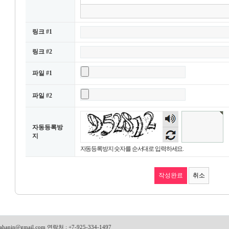
링크 #1
링크 #2
파일 #1
파일 #2
숫자
음성
자동등록방
듣기
지
자동등록방지 숫자를 순서대로 입력하세요.
취소
ahanin@gmail.com
연락처 : +7-925-334-1497