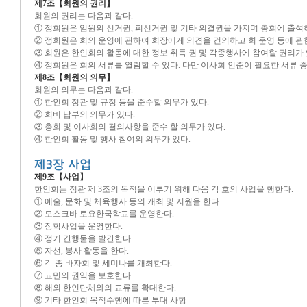
제7조【회원의 권리】
회원의 권리는 다음과 같다.
① 정회원은 임원의 선거권, 피선거권 및 기타 의결권을 가지며 총회에 출석하
② 정회원은 회의 운영에 관하여 회장에게 의견을 건의하고 회 운영 등에 관한
③ 회원은 한인회의 활동에 대한 정보 취득 권 및 각종행사에 참여할 권리가 
④ 정회원은 회의 서류를 열람할 수 있다. 다만 이사회 인준이 필요한 서류 
제8조【회원의 의무】
회원의 의무는 다음과 같다.
① 한인회 정관 및 규정 등을 준수할 의무가 있다.
② 회비 납부의 의무가 있다.
③ 총회 및 이사회의 결의사항을 준수 할 의무가 있다.
④ 한인회 활동 및 행사 참여의 의무가 있다.
제9조【사업】
한인회는 정관 제 3조의 목적을 이루기 위해 다음 각 호의 사업을 행한다.
① 예술, 문화 및 체육행사 등의 개최 및 지원을 한다.
② 모스크바 토요한국학교를 운영한다.
③ 장학사업을 운영한다.
④ 정기 간행물을 발간한다.
⑤ 자선, 봉사 활동을 한다.
⑥ 각 종 바자회 및 세미나를 개최한다.
⑦ 교민의 권익을 보호한다.
⑧ 해외 한인단체와의 교류를 확대한다.
⑨ 기타 한인회 목적수행에 따른 부대 사항