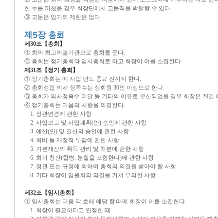
한 누를 끼쳤을 경우 회장단에서 고문직을 박탈할 수 있다.
③ 고문은 임기의 제한은 없다.
제30조【총회】
① 회의 최고의결기관으로 총회를 둔다.
② 총회는 정기총회와 임시총회로 하고 회장이 이를 소집한다.
제31조【정기 총회】
① 정기총회는 매 사업 년도 종료 전까지 한다.
② 총회성립 의사 정족수는 정회원 30인 이상으로 한다.
③ 총회가 의사정족수 미달 등 기타의 이유로 무산되었을 경우 회장은 20일 
④ 정기총회는 다음의 사항을 의결한다.
1. 정관변경에 관한 사항
2. 사업보고 및 사업계획(안) 승인에 관한 사항
3. 예산(안) 및 결산의 승인에 관한 사항
4. 회비 등 재정적 부담에 관한 사항
5. 기본재산의 취득 관리 및 처분에 관한 사항
6. 회의 청산(합병, 분할을 포함한다)에 관한 사항
7. 정관 또는 규정에 의하여 총회의 의결을 받아야 할 사항
8. 기타 회장이 임원회의 의결을 거쳐 부의한 사항
제32조【임시총회】
① 임시총회는 다음 각 호에 해당 할 때에 회장이 이를 소집한다.
1. 회장이 필요하다고 인정한 때