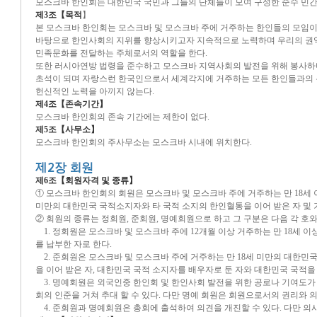
모스크바 한인회는 대한민국 국민과 그들의 단체들이 모여 구성한 순수 민간
제3조【목적
】
본 모스크바 한인회는 모스크바 및 모스크바 주에 거주하는 한인들의 모임이
바탕으로 한인사회의 지위를 향상시키고자 지속적으로 노력하며 우리의 권
민족문화를 전달하는 주체로서의 역할을 한다.
또한 러시아연방 법령을 준수하고 모스크바 지역사회의 발전을 위해 봉사하
초석이 되며 자랑스런 한국인으로서 세계각지에 거주하는 모든 한인들과의 
헌신적인 노력을 아끼지 않는다.
제4조【존속기간】
모스크바 한인회의 존속 기간에는 제한이 없다.
제5조【사무소】
모스크바 한인회의 주사무소는 모스크바 시내에 위치한다.
제6조【회원자격 및 종류】
① 모스크바 한인회의 회원은 모스크바 및 모스크바 주에 거주하는 만 18세 
미만의 대한민국 국적소지자와 타 국적 소지의 한인혈통을 이어 받은 자 및 
② 회원의 종류는 정회원, 준회원, 명예회원으로 하고 그 구분은 다음 각 호와
1. 정회원은 모스크바 및 모스크바 주에 12개월 이상 거주하는 만 18세
를 납부한 자로 한다.
2. 준회원은 모스크바 및 모스크바 주에 거주하는 만 18세 미만의 대한민
을 이어 받은 자, 대한민국 국적 소지자를 배우자로 둔 자와 대한민국 국적을
3. 명예회원은 외국인중 한인회 및 한인사회 발전을 위한 공로나 기여도가
회의 인준을 거쳐 추대 할 수 있다. 다만 명예 회원은 회원으로서의 권리와 
4. 준회원과 명예회원은 총회에 출석하여 의견을 개진할 수 있다. 다만 의