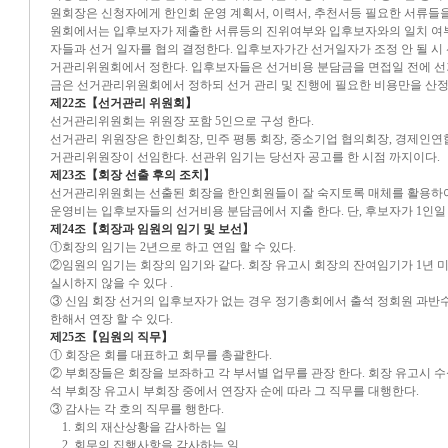
원회장은 신청자에게 한인회 운영 계획서, 이력서, 추천서등 필요한 서류들을
원회에서는 입후보자가 제출한 서류등의 진위여부와 입후보자와의 일치 여부
자들과 선거 일자를 협의 결정한다. 입후보자가간 선거일자가 조정 안 될 시
거관리위원회에서 정한다. 입후보자들은 선거비용 분담금을 면접일 전에 선
금은 선거관리위원회에서 정하되 선거 관리 및 진행에 필요한 비용만을 산정
제22조【선거관리 위원회】
선거관리위원회는 위원장 포함 5인으로 구성 한다.
선거관리 위원장은 한인회장, 민주 평통 회장, 중소기업 협의회장, 경제인연
거관리위원장이 선임한다. 선관위 임기는 당선자 공고를 한 시점 까지이다.
제23조【회장 선출 후의 조치】
선거관리위원회는 선출된 회장을 한인회원들이 잘 숙지토록 매체를 활용하여
운영비는 입후보자들의 선거비용 분담금에서 지출 한다. 단, 후보자가 1인일
제24조【회장과 임원의 임기 및 보선】
①회장의 임기는 2년으로 하고 연임 할 수 있다.
②임원의 임기는 회장의 임기와 같다. 회장 유고시 회장의 잔여임기가 1년
실시하지 않을 수 있다 .
③ 신임 회장 선거의 입후보자가 없는 경우 정기총회에서 출석 정회원 과반
한해서 연장 할 수 있다.
제25조【임원의 직무】
① 회장은 회를 대표하고 회무를 총괄한다.
② 부회장들은 회장을 보좌하고 각 부서별 업무를 관장 한다. 회장 유고시 수
석 부회장 유고시 부회장 중에서 연장자 순에 따라 그 직무를 대행한다.
③ 감사는 각 호의 직무를 행한다.
1. 회의 재산상황을 감사하는 일
2. 회무의 집행사항을 감사하는 일