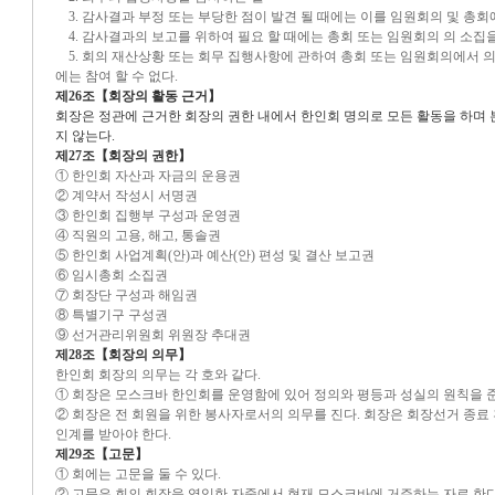
3. 감사결과 부정 또는 부당한 점이 발견 될 때에는 이를 임원회의 및 총회
4. 감사결과의 보고를 위하여 필요 할 때에는 총회 또는 임원회의 의 소집
5. 회의 재산상황 또는 회무 집행사항에 관하여 총회 또는 임원회의에서 의
에는 참여 할 수 없다.
제26조【회장의 활동 근거】
회장은 정관에 근거한 회장의 권한 내에서 한인회 명의로 모든 활동을 하며 
지 않는다.
제27조【회장의 권한】
① 한인회 자산과 자금의 운용권
② 계약서 작성시 서명권
③ 한인회 집행부 구성과 운영권
④ 직원의 고용, 해고, 통솔권
⑤ 한인회 사업계획(안)과 예산(안) 편성 및 결산 보고권
⑥ 임시총회 소집권
⑦ 회장단 구성과 해임권
⑧ 특별기구 구성권
⑨ 선거관리위원회 위원장 추대권
제28조【회장의 의무】
한인회 회장의 의무는 각 호와 같다.
① 회장은 모스크바 한인회를 운영함에 있어 정의와 평등과 성실의 원칙을 
② 회장은 전 회원을 위한 봉사자로서의 의무를 진다. 회장은 회장선거 종료 
인계를 받아야 한다.
제29조【고문】
① 회에는 고문을 둘 수 있다.
② 고문은 회의 회장을 역임한 자중에서 현재 모스크바에 거주하는 자로 한다