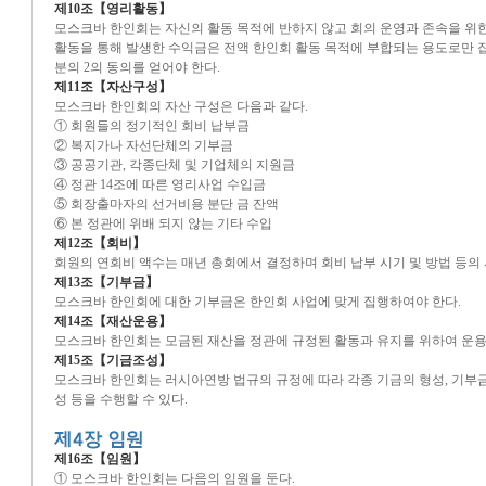
제10조【영리활동】
모스크바 한인회는 자신의 활동 목적에 반하지 않고 회의 운영과 존속을 위한 
활동을 통해 발생한 수익금은 전액 한인회 활동 목적에 부합되는 용도로만 집
분의 2의 동의를 얻어야 한다.
제11조【자산구성】
모스크바 한인회의 자산 구성은 다음과 같다.
① 회원들의 정기적인 회비 납부금
② 복지가나 자선단체의 기부금
③ 공공기관, 각종단체 및 기업체의 지원금
④ 정관 14조에 따른 영리사업 수입금
⑤ 회장출마자의 선거비용 분단 금 잔액
⑥ 본 정관에 위배 되지 않는 기타 수입
제12조【회비】
회원의 연회비 액수는 매년 총회에서 결정하며 회비 납부 시기 및 방법 등의
제13조【기부금】
모스크바 한인회에 대한 기부금은 한인회 사업에 맞게 집행하여야 한다.
제14조【재산운용】
모스크바 한인회는 모금된 재산을 정관에 규정된 활동과 유지를 위하여 운용할
제15조【기금조성】
모스크바 한인회는 러시아연방 법규의 규정에 따라 각종 기금의 형성, 기부금
성 등을 수행할 수 있다.
제16조【임원】
① 모스크바 한인회는 다음의 임원을 둔다.