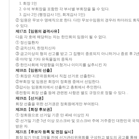
1. 회장 1인
2. 수석 부회장을 포함한 각 부서별 부회장을 둘 수 있다.
3. 감사 2인 (행정감사 1인, 회계감사 1인)
② 임원은 무보수 명예직으로 한다. 다만 무보수임원의 경우라 하더라도 회무
수 있다.
제17조【임원의 결격사유】
다음 각 호에 해당하는 자는 한인회의 임원이 될 수 없다.
① 정신질환자
② 금치산자, 한정치산자
③ 금고이상의 형의 선고를 받고 그 집행이 종료되지 아니하거나 종료 후 2
④ 마약 및 기타 유독물질의 중독자
⑤ 한인사회에 악영향을 미쳤거나 이미지를 실추시킨 자
제18조【임원의 선출】
① 회장은 자문위원회에서 직접 선거로 선출한다.
②부회장 및 임원은 회장이 정회원 중에서 선임한다.
③감사는 임원회의에서 선출하고 총회에서 추인한다.
④전항의 회장 선출 등에 관련된 사항은 별도 규정으로 정할 수 있다. .
제19조【선거권】
회장 선출을 위한 선거권은 정회원에게만 부여된다.
제20조【회장 후보권】
① 정회원으로 선거일 기준 만 40세 이상인 자
② 선거일 기준 5년 이상 모스크바 및 모스크바 주에 거주중인 대한민국 국적
받은 자.
제21조【후보자 등록 및 면접 실시】
회장 임기 만료 3개월 전에 선거관리위원회를 구성하고 별도의 공고를 통해 