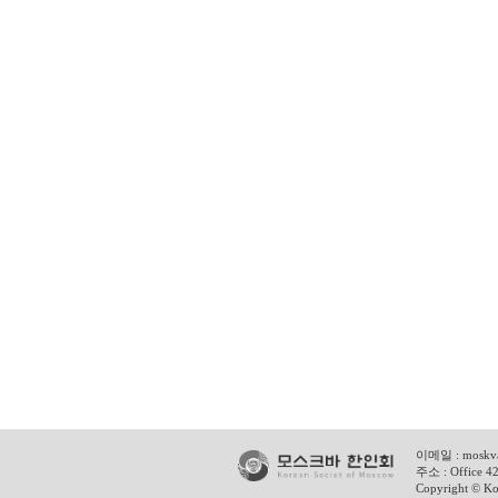
이메일 :
moskv
주소 : Office 42
Copyright © Kor