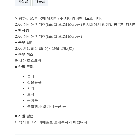
이전글
다음글
안녕하세요, 한국에 위치한
(주)제이엠커넥티드
입니다.
2026 러시아 인터참(InterCHARM Moscow) 전시회에서 함께할
한국어-러시
■ 행사명
2026 러시아 인터참(InterCHARM Moscow)
■ 근무 일정
2026년 10월 14일(수) ~ 10월 17일(토)
■ 근무 장소
러시아 모스크바
■ 산업 분야
뷰티
선물용품
시계
보석
공예품
특별행사 및 파티용품 등
■ 지원 방법
이력서를 아래 이메일로 보내주시기 바랍니다.