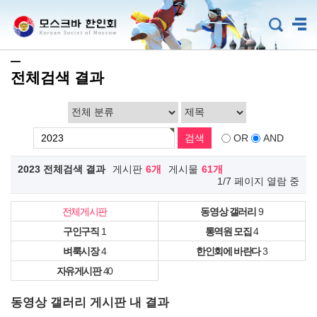
전체검색 결과
OR
AND
2023 전체검색 결과
게시판
6개
게시물
61개
1/7 페이지 열람 중
전체게시판
동영상 갤러리
9
구인구직
1
통역원 모집
4
벼룩시장
4
한인회에 바란다
3
자유게시판
40
동영상 갤러리 게시판 내 결과