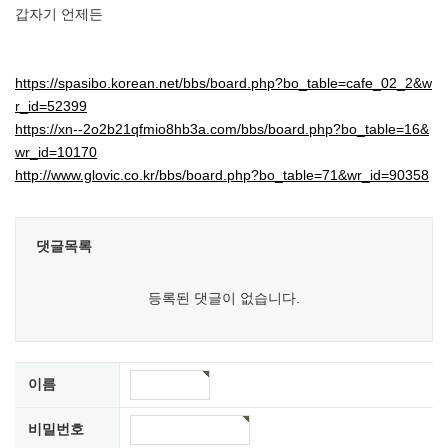
갑자기 언제든
https://spasibo.korean.net/bbs/board.php?bo_table=cafe_02_2&w
r_id=52399
https://xn--2o2b21qfmio8hb3a.com/bbs/board.php?bo_table=16&
wr_id=10170
http://www.glovic.co.kr/bbs/board.php?bo_table=71&wr_id=90358
댓글목록
등록된 댓글이 없습니다.
이름
비밀번호