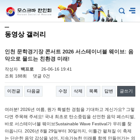
동영상 갤러리
인천 문학경기장 콘서트 2026 서스테이너블 웨이브: 음
악으로 물드는 친환경 미래!
작성자
백프로
26-06-16 19:41
조회
188회
댓글
0건
이전글
다음글
수정
삭제
목록
답변
글쓰기
여러분! 2026년 여름, 뭔가 특별한 경험을 기대하고 계신가요? 그렇
다면 주목해 주세요! 국내 최초로 탄소중립을 선언한 음악 페스티벌,
바로 서스테이너블 웨이브Sustainable Wave Festival가 우리를 찾
아옵니다. 2026년 8월 29일부터 30일까지, 이틀간 펼쳐질 이 축제
는 단순한 음악 감상을 넘어, 지속가능한 미래를 함께 만들어가는 의