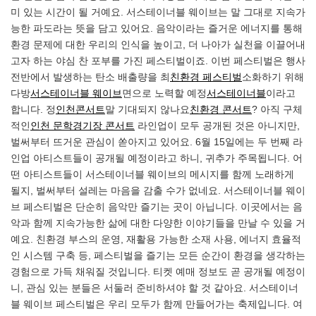
미 있는 시간이 될 거예요. 서스테이너블 웨이브는 말 그대로 지속가
능한 파도라는 뜻을 담고 있어요. 음악이라는 즐거운 에너지를 통해
환경 문제에 대한 우리의 인식을 높이고, 더 나아가 실천을 이끌어내
고자 하는 야심 찬 포부를 가진 페스티벌이죠. 이번 페스티벌은 행사
전반에서 발생하는 탄소 배출량을 최
친환경 페스티벌
소화하기 위해
다방
서스테이너블 웨이브
면으로 노력할 예정
서스테이너블
이라고
합니다. 정
인천콘서트
말 기대되지 않나요
친환경 콘서트
? 아직 구체
적인
인천 문학경기장 콘서트
라인업이 모두 공개된 것은 아니지만,
벌써부터 뜨거운 관심이 쏟아지고 있어요. 6월 15일에는 두 번째 라
인업 아티스트들이 공개될 예정이라고 하니, 귀추가 주목됩니다. 어
떤 아티스트들이 서스테이너블 웨이브의 메시지를 함께 노래하게
될지, 벌써부터 설레는 마음을 감출 수가 없네요. 서스테이너블 웨이
브 페스티벌은 단순히 음악만 즐기는 곳이 아닙니다. 이곳에서는 음
악과 함께 지속가능한 삶에 대한 다양한 이야기들을 만날 수 있을 거
예요. 친환경 부스의 운영, 재활용 가능한 소재 사용, 에너지 효율적
인 시스템 구축 등, 페스티벌을 즐기는 모든 순간이 환경을 생각하는
경험으로 가득 채워질 것입니다. 티켓 예매 정보도 곧 공개될 예정이
니, 관심 있는 분들은 서둘러 준비하셔야 할 것 같아요. 서스테이너
블 웨이브 페스티벌은 우리 모두가 함께 만들어가는 축제입니다. 여