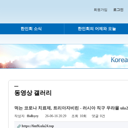
회원가입
로그인
한인회 소식
한인회의 어제와 오늘
동영상 갤러리
먹는 코로나 치료제, 트리아자비린 - 러시아 직구 우라몰 ula24
작성자
ffolbyry
26-06-16 20:29
조회
10회
댓글
0건
https://6m9i.ula24.top