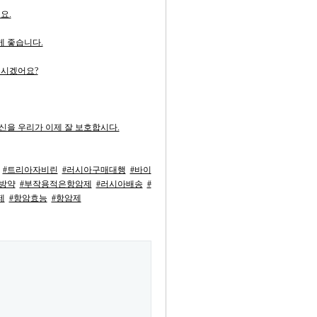
요.
 좋습니다.
으시겠어요?
신을 우리가 이제 잘 보호합시다.
#트리아자비린
#러시아구매대행
#바이
방약
#부작용적은항암제
#러시아배송
#
제
#항암효능
#항암제