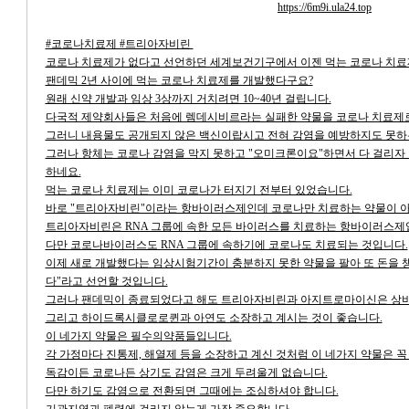
https://6m9i.ula24.top
#코로나치료제 #트리아자비린
코로나 치료제가 없다고 선언하던 세계보건기구에서 이젠 먹는 코로나 치료
팬데믹 2년 사이에 먹는 코로나 치료제를 개발했다구요?
원래 신약 개발과 임상 3상까지 거치려면 10~40년 걸립니다.
다국적 제약회사들은 처음에 렘데시비르라는 실패한 약물을 코로나 치료제로
그러니 내용물도 공개되지 않은 백신이랍시고 전혀 감염을 예방하지도 못하는
그러나 항체는 코로나 감염을 막지 못하고 "오미크론이요"하면서 다 걸리자 
하네요.
먹는 코로나 치료제는 이미 코로나가 터지기 전부터 있었습니다.
바로 "트리아자비린"이라는 항바이러스제인데 코로나만 치료하는 약물이 아
트리아자비린은 RNA 그룹에 속한 모든 바이러스를 치료하는 항바이러스제
다만 코로나바이러스도 RNA 그룹에 속하기에 코로나도 치료되는 것입니다.
이제 새로 개발했다는 임상시험기간이 충분하지 못한 약물을 팔아 또 돈을 
다"라고 선언할 것입니다.
그러나 팬데믹이 종료되었다고 해도 트리아자비린과 아지트로마이신은 상비
그리고 하이드록시클로로퀸과 아연도 소장하고 계시는 것이 좋습니다.
이 네가지 약물은 필수의약품들입니다.
각 가정마다 진통제, 해열제 등을 소장하고 계신 것처럼 이 네가지 약물은 
독감이든 코로나든 상기도 감염은 크게 두려울게 없습니다.
다만 하기도 감염으로 전환되면 그때에는 조심하셔야 합니다.