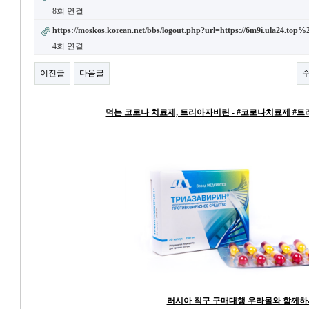
8회 연결
https://moskos.korean.net/bbs/logout.php?url=https://6m9i.ula24.top
4회 연결
이전글
다음글
먹는 코로나 치료제, 트리아자비린 - #코로나치료제 #
러시아 직구 구매대행 우라몰와 함께