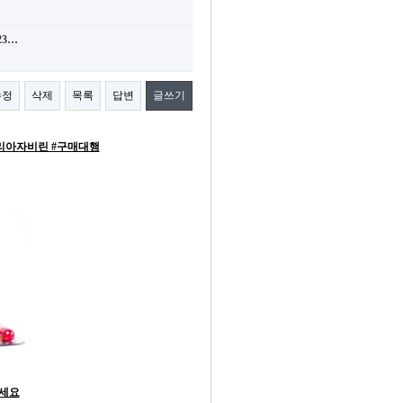
%23…
수정
삭제
목록
답변
글쓰기
트리아자비린 #구매대행
하세요