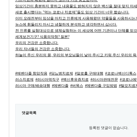
기관지염과 폐렴에 걸리지 않는게 가장 중요합니다.
임상기간이 충분하지 못하고 내용물도 밝혀지지 않은 백신을 절대 맞지 마세
새로 출시했다는 "먹는 코로나 치료제"들도 임상 기간이 너무 짧습니다.
이미 오래전부터 임상을 마치고 인류에게 사용해왔던 약물들을 사용하시는게
뉴스에 휘둘리지 마시고 냉철하게 분석하고 생각하면서 삽시다.
전 인류를 실험대상으로 생체실험하는 이 세상에 어떤 기관이나 단체를 믿
세계보건기구? 식품의약청? 질본?
우리의 건강은 소중합니다.
우리 자녀들의 건강은 소중합니다.
하늘이 주신 우리의 몸, 우리의 부모님들이 낳아 주시고 키워 주신 우리의 육
#메벤다졸 항암작용
#당뇨병치료제
#알로홀 구매대행
#코로나백신디톡스
러스치료제
#러시아역직구
#백신후유증치료
#러시아판매전문
#코로나예
러시아 구매/배송대행
#메벤다졸
#버목스
#메벤다졸 구입방법
#탈모치료
댓글목록
등록된 댓글이 없습니다.