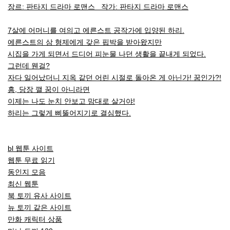
장르: 판타지 드라마 로맨스 작가: 판타지 드라마 로맨스
7살에 어머니를 여의고 에른스트 공작가에 입양된 하리.
에른스트의 삼 형제에게 갖은 핍박을 받아왔지만
시집을 가게 되면서 드디어 피눈물 나던 생활을 끝내게 되었다.
그런데 웬걸?
자다 일어났더니 지옥 같던 어린 시절로 돌아온 게 아닌가! 꿈인가?!
흥, 당장 깰 꿈이 아니라면
이제는 나도 눈치 안보고 맘대로 살거야!
하리는 그렇게 삐뚤어지기로 결심했다.
bl 웹툰 사이트
웹툰 무료 읽기
동인지 모음
최신 웹툰
북 토끼 유사 사이트
뉴 토끼 같은 사이트
만화 캐릭터 상품