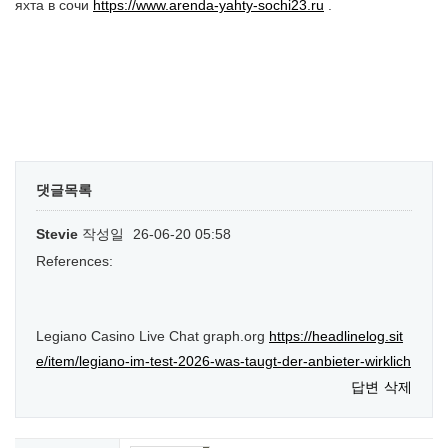
яхта в сочи
https://www.arenda-yahty-sochi23.ru
.
댓글목록
Stevie
작성일
26-06-20 05:58
References:
Legiano Casino Live Chat graph.org
https://headlinelog.sit
e/item/legiano-im-test-2026-was-taugt-der-anbieter-wirklich
답변
삭제