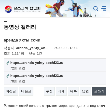
동영상 갤러리
аренда яхты сочи
작성자
arenda_yahty_cx…
25-06-05 13:05
조회
1,114회
댓글
1건
https://arenda-yahty-sochi23.ru
72회 연결
https://arenda-yahty-sochi23.ru
70회 연결
이전글
다음글
수정
삭제
목록
답변
글쓰기
Романтический вечер в открытом море: аренда яхты под ключ