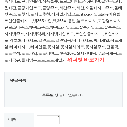
증사이트,온라인홀덤,정품슬롯,프로그마틱조작,슈어맨,올인구조대,
온카판,곰탕가입코드,곰탕주소,라칸주소,라칸,소울카지노주소,올레
벳주소,토찾사,토지노추천,색계열가입코드,stake가입,stake이용법,
코인입금카지노,벳365가입,벳365이용법,볼트카지노,고광렬카지노,
유로스타주소,벳위즈주소,벳위즈가입코드,샬롬가입코드.샬롬주소,
지지벳주소,지지벳먹튀,지지벳가입코드,코인입금카지노,코인카지
노,암호화폐카지노,코인토토,코인입금,테더카지노,방패계열,레드계
열,테더카지노,테더입금,꽃계열,꽃계열사이트,꽃계열주소,단폴픽,
토토분석,토토가입,토토이벤트,첫충10%,실시간배당,무료픽제공,토
위너벳 바로가기
토픽공유,롤링없는토토,토토계열사
댓글목록
등록된 댓글이 없습니다.
이름