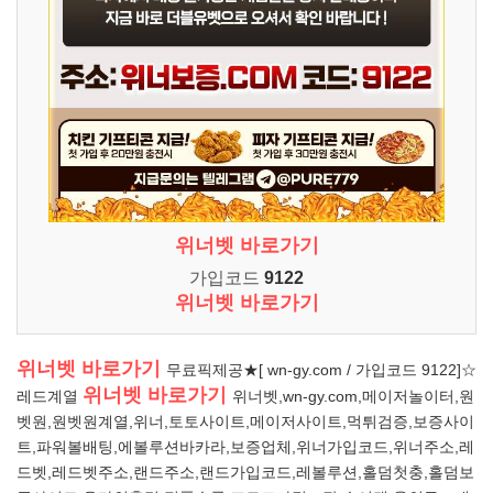
위너벳 바로가기
가입코드
9122
위너벳 바로가기
위너벳 바로가기
무료픽제공★[ wn-gy.com / 가입코드 9122]☆
위너벳 바로가기
레드계열
위너벳,wn-gy.com,메이저놀이터,원
벳원,원벳원계열,위너,토토사이트,메이저사이트,먹튀검증,보증사이
트,파워볼배팅,에볼루션바카라,보증업체,위너가입코드,위너주소,레
드벳,레드벳주소,랜드주소,랜드가입코드,레볼루션,홀덤첫충,홀덤보