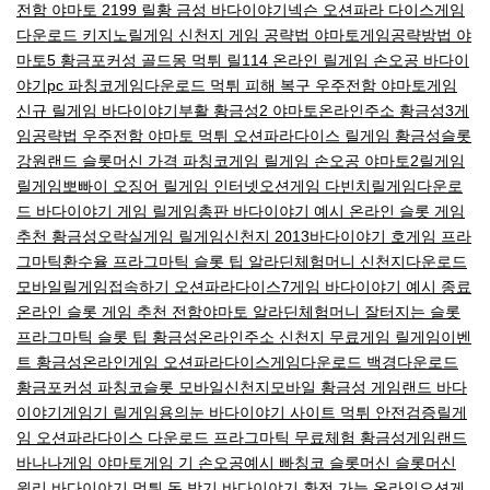
전함 야마토 2199
릴황 금성
바다이야기넥슨
오션파라 다이스게임
다운로드
키지노릴게임
신천지 게임 공략법
야마토게임공략방법
야
마토5
황금포커성
골드몽 먹튀
릴114
온라인 릴게임 손오공
바다이
야기pc
파칭코게임다운로드
먹튀 피해 복구
우주전함 야마토게임
신규 릴게임
바다이야기부활
황금성2
야마토온라인주소
황금성3게
임공략법
우주전함 야마토 먹튀
오션파라다이스 릴게임
황금성슬롯
강원랜드 슬롯머신 가격
파칭코게임
릴게임 손오공
야마토2릴게임
릴게임뽀빠이
오징어 릴게임
인터넷오션게임
다빈치릴게임다운로
드
바다이야기 게임
릴게임총판
바다이야기 예시
온라인 슬롯 게임
추천
황금성오락실게임
릴게임신천지
2013바다이야기
호게임
프라
그마틱환수율
프라그마틱 슬롯 팁
알라딘체험머니
신천지다운로드
모바일릴게임접속하기
오션파라다이스7게임
바다이야기 예시 종료
온라인 슬롯 게임 추천
전함야마토
알라딘체험머니
잘터지는 슬롯
프라그마틱 슬롯 팁
황금성온라인주소
신천지 무료게임
릴게임이벤
트
황금성온라인게임
오션파라다이스게임다운로드
백경다운로드
황금포커성
파칭코슬롯
모바일신천지모바일
황금성 게임랜드
바다
이야기게임기
릴게임용의눈
바다이야기 사이트 먹튀
안전검증릴게
임
오션파라다이스 다운로드
프라그마틱 무료체험
황금성게임랜드
바나나게임
야마토게임 기
손오공예시
빠칭코 슬롯머신
슬롯머신
원리
바다이야기 먹튀 돈 받기
바다이야기 환전 가능
온라인오션게