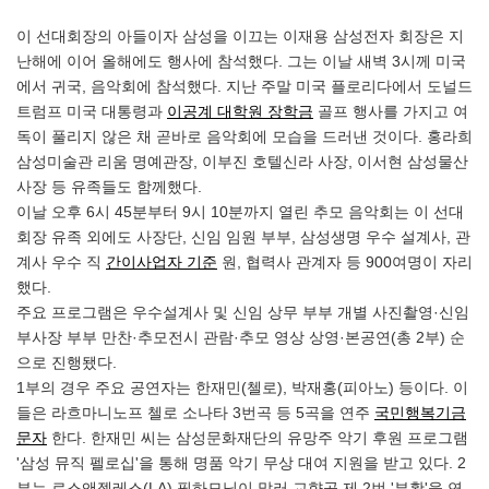
이 선대회장의 아들이자 삼성을 이끄는 이재용 삼성전자 회장은 지
난해에 이어 올해에도 행사에 참석했다. 그는 이날 새벽 3시께 미국
에서 귀국, 음악회에 참석했다. 지난 주말 미국 플로리다에서 도널드
트럼프 미국 대통령과
이공계 대학원 장학금
골프 행사를 가지고 여
독이 풀리지 않은 채 곧바로 음악회에 모습을 드러낸 것이다. 홍라희
삼성미술관 리움 명예관장, 이부진 호텔신라 사장, 이서현 삼성물산
사장 등 유족들도 함께했다.
이날 오후 6시 45분부터 9시 10분까지 열린 추모 음악회는 이 선대
회장 유족 외에도 사장단, 신임 임원 부부, 삼성생명 우수 설계사, 관
계사 우수 직
간이사업자 기준
원, 협력사 관계자 등 900여명이 자리
했다.
주요 프로그램은 우수설계사 및 신임 상무 부부 개별 사진촬영·신임
부사장 부부 만찬·추모전시 관람·추모 영상 상영·본공연(총 2부) 순
으로 진행됐다.
1부의 경우 주요 공연자는 한재민(첼로), 박재홍(피아노) 등이다. 이
들은 라흐마니노프 첼로 소나타 3번곡 등 5곡을 연주
국민행복기금
문자
한다. 한재민 씨는 삼성문화재단의 유망주 악기 후원 프로그램
'삼성 뮤직 펠로십'을 통해 명품 악기 무상 대여 지원을 받고 있다. 2
부는 로스앤젤레스(LA) 필하모닉이 말러 교향곡 제 2번 '부활'을 연