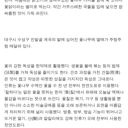
린다. 여름에는 닭고기와 쟁여두었던 옻나무 가지를 함께 푹 고아서
옻닭이라는 별미로 먹는다. 약간 거무스레한 국물을 입에 넣으면 쌉
싸름한 맛이 가득 퍼진다.
대구시 수성구 진밭골 계곡의 밭에 심어진 옻나무에 열매가 주렁주
렁 매달려 있다.
옻의 강한 독성을 한약재로 활용했다. 생옻을 불에 볶는 등의 법제
(法製)를 거쳐 독성을 줄이기도 한다. 건조 과정을 거친 건칠(乾漆)
은 맛이 맵고 약성은 따뜻한 성질을 가지지만 독성은 그대로다.
인류는 옻나무 수액인 옻을 수 천 년 전부터 천연도료로 이용했다.
'칠하다'는 말은 옻을 뜻하는 한자 '漆(칠)'에서 유래돼 오늘날 액체나
물감을 바르다는 뜻으로 쓰인다. 옻칠은 목기, 가구 등 생활용품 뿐
만 아니라 소소한 미술공예품 등을 오래 보존하거나 표면을 아름답
게 처리하기 위해 널리 사용됐다. 방충, 방부, 방습 기능이 뛰어나고
뜨거운 열기, 산(酸)과 알칼리에도 강해 인류가 오래 전부터 사용한
천연도료다.