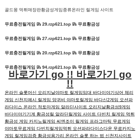
골드몽 먹튀매장판황금성게임종류온라인 릴게임 사이트
무료충전릴게임 ㎬ 29.rzp621.top ㎬ 무료황금성
무료충전릴게임 ㎬ 27.rzp621.top ㎬ 무료황금성
무료충전릴게임 ㎬ 20.rzp621.top ㎬ 무료황금성
무료충전릴게임 ㎬ 94.rzp621.top ㎬ 무료황금성
바로가기 go !!
바로가기 go
!!
온라인 슬롯머신
오리지날야마토
릴게임임대
바다이야기상어
체리
게임
신천지예시
릴게임
양귀비
야마토릴게임
바다신2게임
오션파
라다이스 온라인
적토마게임
알라딘사이트
오리지날황금성9게임
바다이야기기계
황금성릴
알라딘릴게임 사이트
다빈치 릴게임 먹튀
황금성 게임
카지노릴게임
씨엔조이 릴게임
프라그마틱 무료게임
야마토무료게임
다빈치릴게임먹튀
오션파라다이스다운
무료카지노
게임
릴게임검증
황금성용가리
온라인 슬롯 하는 법
신천지사이트