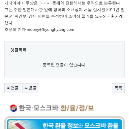
가타야먀 재무상은 과거사 문제와 관련해서는 우익으로 분류된다.
그는 주한 일본대사관 앞에 평화의 소녀상이 처음 설치된 2011년 일
본군 ‘위안부’ 강제 연행을 부정하며 소녀상 철거를 요구
외국환거래
했다.
조문희 기자 moony@kyunghyang.com
댓글목록
등록된 댓글이 없습니다.
이전글
다음글
목록