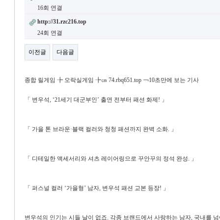
16회 연결
http://31.rzc216.top
24회 연결
이전글
다음글
종합 릴게임 ╊ 오락실게임 ╊㎝ 74.rbq651.top ￢10초만에 보는 기사
「 변우석, ‘21세기 대군부인’ 출연 전부터 패션 화제! 」
「 가을 톤 브라운·블랙 컬러와 청청 패션까지 완벽 소화. 」
「 디테일한 액세서리와 셔츠 레이어링으로 꾸안꾸의 정석 완성. 」
「 퍼스널 컬러 ‘가을형’ 남자, 변우석 패션 교본 등장! 」
변우석의 인기는 시들 날이 없죠. 각종 브랜드에서 사랑하는 남자, 국내를 넘