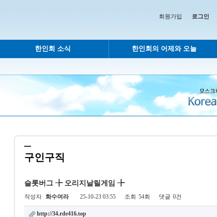
회원가입
로그인
한인회 소식
한인회의 어제와 오늘
구인구직
슬롯버그 ╊ 오리지날릴게임 ╊
작성자
화수여라
25-10-23 03:55
조회
54회
댓글
0건
http://34.rde416.top