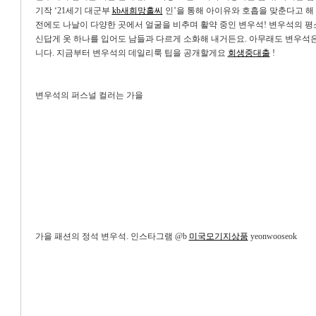
기작 ‘21세기 대군부
kb새희망홀씨
인’을 통해 아이유와 호흡을 맞춘다고 해
전에도 나날이 다양한 곳에서 얼굴을 비추며 활약 중인 변우석! 변우석의 평소
신답게 옷 하나를 입어도 남들과 다르게 소화해 내거든요. 아무래도 변우석은
니다. 지금부터 변우석의 데일리룩 팁을 공개할게요
회생중대출
!
변우석의 퍼스널 컬러는 가을
가을 패션의 정석 변우석. 인스타그램 @b
미국모기지상품
yeonwooseok