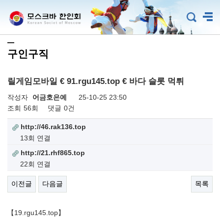
구인구직
릴게임모바일 € 91.rgu145.top € 바다 슬롯 먹튀
작성자
어금호은예
25-10-25 23:50
조회
56회
댓글
0건
http://46.rak136.top
13회 연결
http://21.rhf865.top
22회 연결
이전글
다음글
목록
【19.rgu145.top】