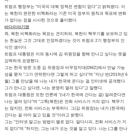
트럼프 행정부는 "미국의 대북 정책은 변함이 없다"고 밝혀왔다. 이
는 북한의 완전한 비핵화라는 기존 미국 정부의 원칙과 목표에 변화
가 없다는 점을 시사한 것으로 풀이됐다.
바다이야기앱
즉, 북한 비핵화라는 목표는 견지하되, 북한이 핵무기를 보유하고 있
는 현실은 그것 그대로 인정하겠다는 것이 트럼프 2기 행정부의 인
식인 셈이다.
트럼프 대통령은 이와 동시에 김 위원장을 향해 만나고 싶다는 뜻을
강력하게 표명했다.
그는 한국 방문 도중 김 위원장과 비무장지대(DMZ)에서 만날 가능
성을 묻자 "그가 연락한다면 그렇게 하고 싶다"며 "지난 번(2019년 6
월) 그를 만났을 때 나는 내가 한국에 온다는 걸 인터넷에 공개했다.
그가 만나고 싶다면, 나는 분명히 열려 있다"고 말했다.
트럼프 대통령은 또한 언론에 "(내가 한국에 간다는 걸) 알려준다면
나는 열려 있다"며 "그쪽(북한)은 전화 서비스가 거의 없다. 핵무기
는 많지만, 전화 서비스는 부족하다. 그(김 위원장)는 내가 (한국에)
간다는 걸 아마 알고 있을 것"이라고 밝혔다.
그는 "인터넷 말고는 방법이 별로 없다. 알다시피, 전화 서비스가 거
의 없다"며 "하지만, 그는 내가 오는 것을 알고 있다. 나는 (그를 만나