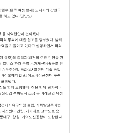
완수(왼쪽 여섯 번째) 도지사와 강민국
 하고 있다./경남도/
 등 지역현안이 건의됐다.
국회 통과에 대한 협조를 당부했다. 남해
 노력을 기울이고 있다고 설명하면서 국회
원 규모)의 증액과 28건의 주요 현안을 건
봇 비즈니스 환경 구축 △거제~마산(국도
인
원 △우주산업 특화 3D 프린팅 기술 통합
△바이오메디컬 AI 이노베이션센터 구축
 포함됐다.
도 함께 요청했다. 창원 방위·원자력 국
조선산업 특화단지 조성 등 미래산업 육성
경남경제자유구역청 설립, 기회발전특례법
즈니스센터 건립, 거가대로 고속도로 승
설, 동대구~창원~가덕도신공항이 포함된 제