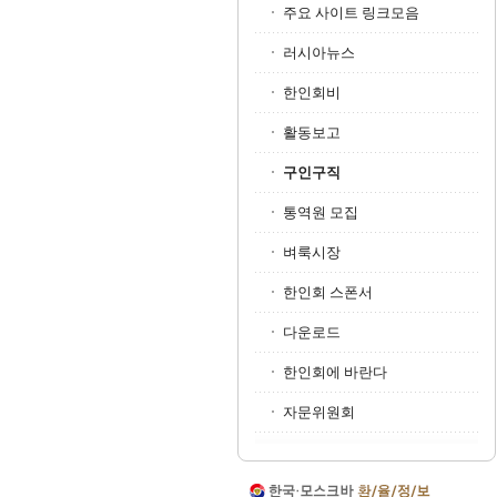
주요 사이트 링크모음
러시아뉴스
한인회비
활동보고
구인구직
통역원 모집
벼룩시장
한인회 스폰서
다운로드
한인회에 바란다
자문위원회