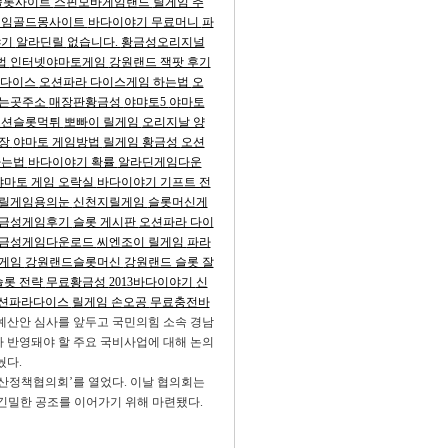
슬롯사이트
스핀모바게임랜드
릴게임 추
게임골드몽사이트
바다이야기 무료머니
파
야기
알라딘릴
없습니다.
황금성오리지널
법
인터넷야마토게임
강원랜드 잭팟 후기
라다이스
오션파라 다이스게임 하는법
오
는곳주소
매장판황금성
야먀토5
야마토
오션슬롯먹튀
뽀빠이 릴게임
오리지날 양
임장
야마토 게임방법
릴게임 황금성
오션
하는법
바다이야기 확률
알라딘게임다운
야마토 게임 오락실
바다이야기 기프트 전
릴게임용의눈
신천지릴게임
슬롯머신게
금성게임후기
슬롯 게시판
오션파라 다이
금성게임다운로드
씨엔조이 릴게임
파라
게임
강원랜드슬롯머신
강원랜드 슬롯 잘
슬롯 전략
무료황금성
2013바다이야기
신
션파라다이스
릴게임 손오공
무료충전바
예산안 심사를 앞두고 국민의힘 소속 경남
 반영돼야 할 주요 국비사업에 대해 논의
눴다.
산정책협의회’를 열었다. 이날 협의회는
긴밀한 공조를 이어가기 위해 마련됐다.