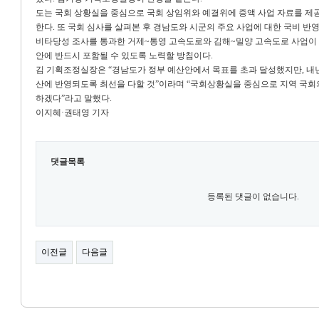
도는 국회 상황실을 중심으로 국회 상임위와 예결위에 증액 사업 자료를 제
한다. 또 국회 심사를 살펴본 후 경남도와 시군의 주요 사업에 대한 국비 반영
비타당성 조사를 통과한 거제~통영 고속도로와 김해~밀양 고속도로 사업이 
안에 반드시 포함될 수 있도록 노력할 방침이다.
김 기획조정실장은 “경남도가 정부 예산안에서 목표를 초과 달성했지만, 내
산에 반영되도록 최선을 다할 것”이라며 “국회상황실을 중심으로 지역 국회
하겠다”라고 말했다.
이지혜·권태영 기자
댓글목록
등록된 댓글이 없습니다.
이전글
다음글