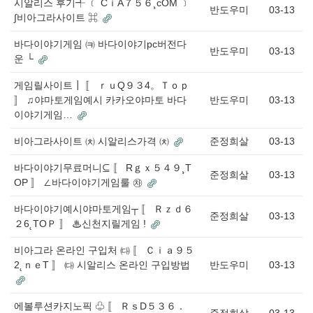
시알리스 후기╃ ﹝ CｉA７５６¸cOM ﹞
반도우미
03-13
∫비아그라사이트 ⌘
바다이야기게임 ㈊ 바다이야기pc버전다
반도우미
03-13
운 └
게임릴사이트┃ 〚 ｒｕQ９３4。Ｔｏｐ
〛 ♫야마토게임예시 카카오야마토 바다
반도우미
03-13
이야기게임…
비아그라사이트 ㈉ 시알리스가격 ㈉
준정희살
03-13
바다이야기무료머니⊆ 〚 Rｇｘ５４９¸T
준정희살
03-13
OP 〛 ∠바다이야기게임룰 ㉷
바다이야기예시야마토게임┬ 〚 Ｒｚｄ６
준정희살
03-13
２6˛TOＰ 〛 ♨신천지릴게임 !
비아그라 온라인 구입처 ㈐ 〚 Ｃｉａ９５
2˛ｎｅT 〛 ㈐ 시알리스 온라인 구입방법
반도우미
03-13
에볼루션카지노픽 ♧ 〚 ＲｓD５３６．