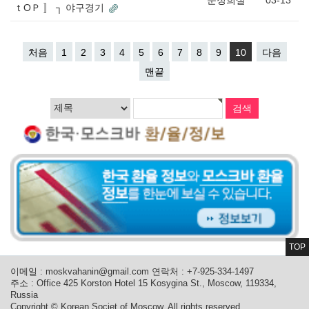
준정희살
03-13
ｔOＰ 〛 ┐ 야구경기
처음
1
2
3
4
5
6
7
8
9
10
다음
맨끝
TOP
이메일 :
moskvahanin@gmail.com
연락처 : +7-925-334-1497
주소 : Office 425 Korston Hotel 15 Kosygina St., Moscow, 119334,
Russia
Copyright © Korean Societ of Moscow. All rights reserved.